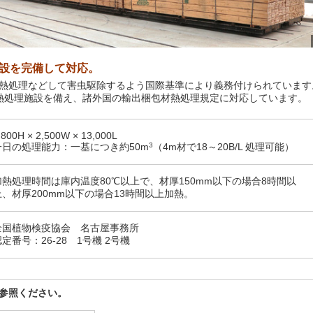
設を完備して対応。
熱処理などして害虫駆除するよう国際基準により義務付けられています
熱処理施設を備え、諸外国の輸出梱包材熱処理規定に対応しています。
,800H × 2,500W × 13,000L
一日の処理能力：一基につき約50m
3
（4m材で18～20B/L 処理可能）
加熱処理時間は庫内温度80℃以上で、材厚150mm以下の場合8時間以
上、材厚200mm以下の場合13時間以上加熱。
全国植物検疫協会 名古屋事務所
定番号：26-28 1号機 2号機
参照ください。