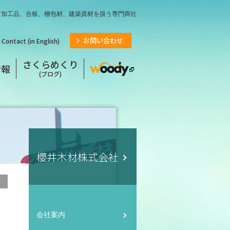
材加工品、合板、梱包材、建築資材を扱う専門商社
お問い合わせ
Contact (in English)
さくらめくり
情報
(ブログ)
櫻井木材株式会社
会社案内