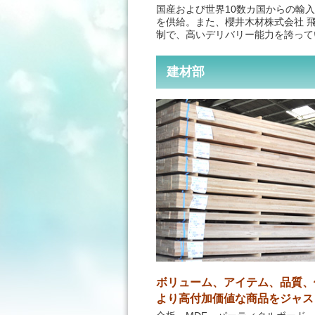
国産および世界10数カ国からの輸
を供給。また、櫻井木材株式会社 
制で、高いデリバリー能力を誇って
建材部
ボリューム、アイテム、品質、
より高付加価値な商品をジャス