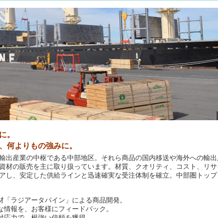
に。
、何よりもの強みに。
輸出産業の中枢である中部地区。それら商品の国内移送や海外への輸出
資材の販売を主に取り扱っています。材質、クオリティ、コスト、リサ
アし、安定した供給ラインと迅速確実な受注体制を確立。中部圏トップ
材「ラジアータパイン」による商品開発。
な情報を、お客様にフィードバック。
対応力で、根強い信頼を獲得。