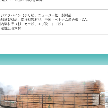
ラジアタパイン（チリ松、ニュージー松）製材品
米加材製材品、南洋材製材品、中国・ベトナム産合板・LVL
国内製材品（杉、カラ松、エゾ松、トド松）
合法性証明木材