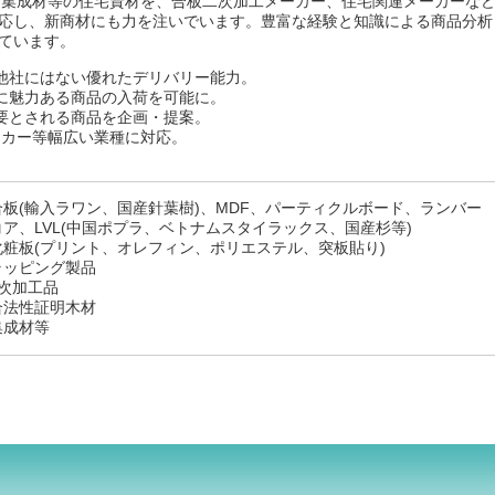
、集成材等の住宅資材を、合板二次加工メーカー、住宅関連メーカーな
応し、新商材にも力を注いでいます。豊富な経験と知識による商品分析
ています。
他社にはない優れたデリバリー能力。
に魅力ある商品の入荷を可能に。
要とされる商品を企画・提案。
ーカー等幅広い業種に対応。
合板(輸入ラワン、国産針葉樹)、MDF、パーティクルボード、ランバー
コア、LVL(中国ポプラ、ベトナムスタイラックス、国産杉等)
化粧板(プリント、オレフィン、ポリエステル、突板貼り)
ラッピング製品
2次加工品
合法性証明木材
集成材等