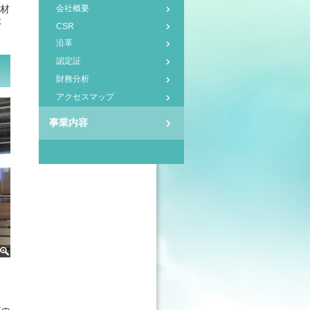
資材
会社概要
体
CSR
沿革
認定証
財務分析
アクセスマップ
事業内容