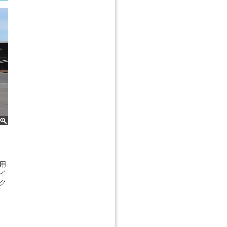
用
イ
ク